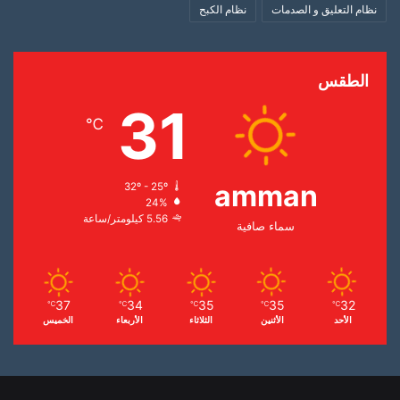
نظام التعليق و الصدمات
نظام الكبح
الطقس
31
℃
amman
32º - 25º
24%
5.56 كيلومتر/ساعة
سماء صافية
37
34
35
35
32
℃
℃
℃
℃
℃
الأحد
الأثنين
الثلاثاء
الأربعاء
الخميس