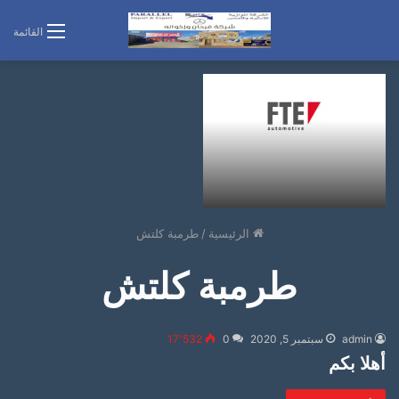
القائمة
الرئيسية
/
طرمبة كلتش
طرمبة كلتش
admin
سبتمبر 5, 2020
0
17٬532
أهلا بكم